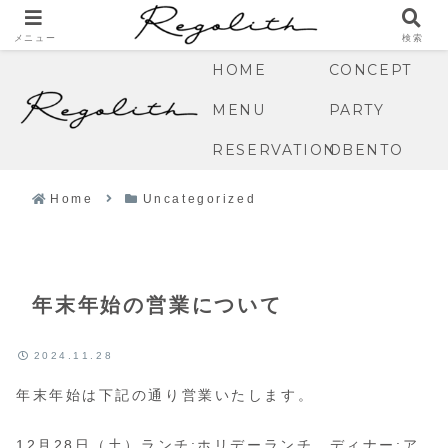
gzioImui9fEd9c_33Om1zU_j1DCKO3nndZQRM4zt_f
c
メニュー
検索
HOME
CONCEPT
MENU
PARTY
RESERVATION
OBENTO
Home
Uncategorized
年末年始の営業について
2024.11.28
年末年始は下記の通り営業いたします。
12月28日（土）ランチ:ホリデーランチ ディナー:ア