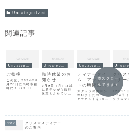
Uncategorized
関連記事
Uncategorized
Uncategorized
Uncategorized
Uncateg
ご挨拶
臨時休業のお
ディナータイ
クリスマ
横スクロー
知らせ
ム アラカル
ィナーの
この度、2024年8
月20日に高崎市鞘
トの時間変更
内
ルできます
9月9日（月）は誠
町にREGOLITH
に勝手ながら臨時
のお知らせ
スタッフの体制が
12月21日
を開店いたしまし
休業とさせていた
整いましたので、
～24日（火
た。拘りの食材を
だきます。
アラカルトを20時
クリスマス
使用したイタリア
よりご利用いただ
ーコースを
料理とワインをお
けます。ご来店お
いたします
楽しみいただける
待ちしておりま
今、御予約
お店です。皆様の
す。
です。上記
お越しをお待ちし
は、通常の
ております。オー
ーコース、
クリスマスディナー
ナーシェフ 岡野
ルトはお休
のご案内
ります。ご
さい。